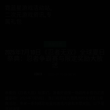
霓蓝星游戏活动站_
二次元游戏资讯_专
属礼包
活动日历
2025年7月10日《忍者无双》全球夏日
祭典：忍者争霸赛与限定奖励大放
送
ADMIN
2025-07-10 06:38:36
亲爱的《忍者无双》玩家们，准备好迎接一场前所未有的忍者
盛宴吧！2025年7月10日，我们将开启为期两周的全球夏日祭
典活动，带来一系列精彩纷呈的游戏内容和丰厚奖励。以下是
活动详情：